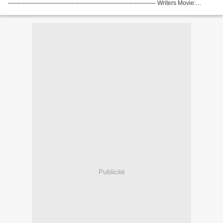
───────────────────────────────── Writers Movie:
Actors: Vicky Kaushal, Banita Sandhu, Shaun Scott Country: India...
Publicité