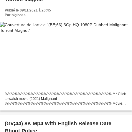
Publié le 09/11/2021 à 20:45
Par
big boss
%%%%%%%%%%%%%%%%%%%%%%%%%%%%%%%%% *** Click
to watch movie (2021) Malignant
%%%%%%%%%%%%%%%%%%%%%%%%%%%%%%%%% Movie
genres: Crime, Horror, Mystery Title Movie: Malignant Year Movie: 2021
Runtime: 85 min Actors: Annabelle Wallis, Maddie Hasson, George...
(Gv;44) 8K Mp4 With English Release Date
Bhoot Police