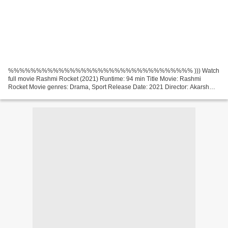
%%%%%%%%%%%%%%%%%%%%%%%%%%%%%%%%% ))) Watch
full movie Rashmi Rocket (2021) Runtime: 94 min Title Movie: Rashmi
Rocket Movie genres: Drama, Sport Release Date: 2021 Director: Akarsh
Khurana, Movie country: India, Movie actors: Taapsee Pannu, Priyanshu...