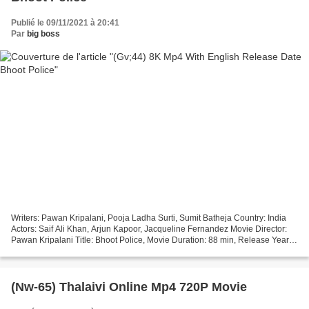
Publié le 09/11/2021 à 20:41
Par
big boss
Writers: Pawan Kripalani, Pooja Ladha Surti, Sumit Batheja Country: India
Actors: Saif Ali Khan, Arjun Kapoor, Jacqueline Fernandez Movie Director:
Pawan Kripalani Title: Bhoot Police, Movie Duration: 88 min, Release Year:
2021, Category: Comedy, Horror...
(Nw-65) Thalaivi Online Mp4 720P Movie