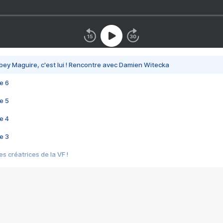
bey Maguire, c'est lui ! Rencontre avec Damien Witecka
e 6
e 5
e 4
e 3
s créatrices de la VF !
e 2
e 1
e Mektoub My Love arrive enfin ! Rencontre avec Shaïn Boumedine et Sal