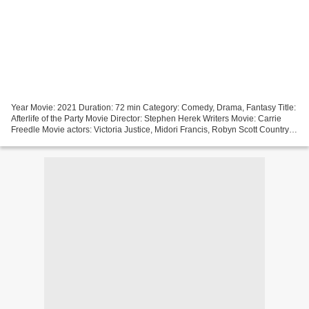
Year Movie: 2021 Duration: 72 min Category: Comedy, Drama, Fantasy Title:
Afterlife of the Party Movie Director: Stephen Herek Writers Movie: Carrie
Freedle Movie actors: Victoria Justice, Midori Francis, Robyn Scott Country:
United States [][][][][][][][][][][][][][][][][]...