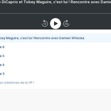
 DiCaprio et Tobey Maguire, c'est lui ! Rencontre avec Dam
bey Maguire, c'est lui ! Rencontre avec Damien Witecka
e 6
e 5
e 4
e 3
s créatrices de la VF !
e 2
e 1
e Mektoub My Love arrive enfin ! Rencontre avec Shaïn Boumedine et Sal