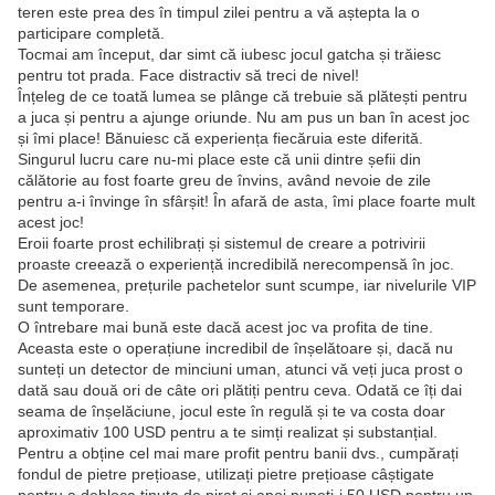
teren este prea des în timpul zilei pentru a vă aștepta la o
participare completă.
Tocmai am început, dar simt că iubesc jocul gatcha și trăiesc
pentru tot prada. Face distractiv să treci de nivel!
Înțeleg de ce toată lumea se plânge că trebuie să plătești pentru
a juca și pentru a ajunge oriunde. Nu am pus un ban în acest joc
și îmi place! Bănuiesc că experiența fiecăruia este diferită.
Singurul lucru care nu-mi place este că unii dintre șefii din
călătorie au fost foarte greu de învins, având nevoie de zile
pentru a-i învinge în sfârșit! În afară de asta, îmi place foarte mult
acest joc!
Eroii foarte prost echilibrați și sistemul de creare a potrivirii
proaste creează o experiență incredibilă nerecompensă în joc.
De asemenea, prețurile pachetelor sunt scumpe, iar nivelurile VIP
sunt temporare.
O întrebare mai bună este dacă acest joc va profita de tine.
Aceasta este o operațiune incredibil de înșelătoare și, dacă nu
sunteți un detector de minciuni uman, atunci vă veți juca prost o
dată sau două ori de câte ori plătiți pentru ceva. Odată ce îți dai
seama de înșelăciune, jocul este în regulă și te va costa doar
aproximativ 100 USD pentru a te simți realizat și substanțial.
Pentru a obține cel mai mare profit pentru banii dvs., cumpărați
fondul de pietre prețioase, utilizați pietre prețioase câștigate