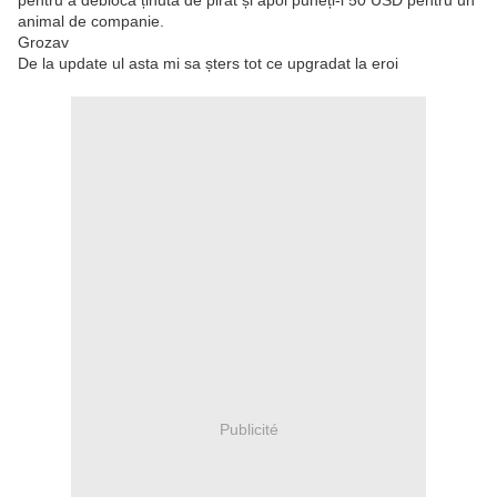
pentru a debloca ținuta de pirat și apoi puneți-i 50 USD pentru un
animal de companie.
Grozav
De la update ul asta mi sa șters tot ce upgradat la eroi
Publicité