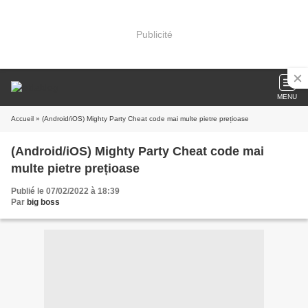
Publicité
MENU
Accueil
» (Android/iOS) Mighty Party Cheat code mai multe pietre prețioase
(Android/iOS) Mighty Party Cheat code mai
multe pietre prețioase
Publié le 07/02/2022 à 18:39
Par
big boss