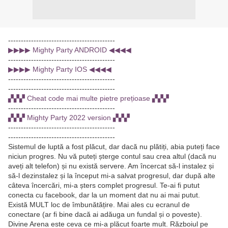
------------------------------------------
▶▶▶▶ Mighty Party ANDROID ◀◀◀◀
------------------------------------------
▶▶▶▶ Mighty Party IOS ◀◀◀◀
------------------------------------------
------------------------------------------
▞▞▞ Cheat code mai multe pietre prețioase ▞▞▞
------------------------------------------
▞▞▞ Mighty Party 2022 version ▞▞▞
------------------------------------------
------------------------------------------
Sistemul de luptă a fost plăcut, dar dacă nu plătiți, abia puteți face
niciun progres. Nu vă puteți șterge contul sau crea altul (dacă nu
aveți alt telefon) și nu există servere. Am încercat să-l instalez și
să-l dezinstalez și la început mi-a salvat progresul, dar după alte
câteva încercări, mi-a șters complet progresul. Te-ai fi putut
conecta cu facebook, dar la un moment dat nu ai mai putut.
Există MULT loc de îmbunătățire. Mai ales cu ecranul de
conectare (ar fi bine dacă ai adăuga un fundal și o poveste).
Divine Arena este ceva ce mi-a plăcut foarte mult. Războiul pe