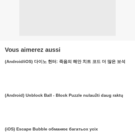
Vous aimerez aussi
(Android/iOS) 다이노 헌터: 죽음의 해안 치트 코드 더 많은 보석
(Android) Unblock Ball - Block Puzzle nulaužti daug raktų
(iOS) Escape Bubble обманює багатьох усіх