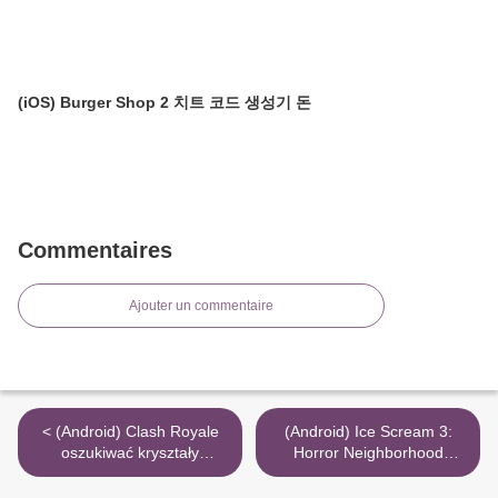
(iOS) Burger Shop 2 치트 코드 생성기 돈
Commentaires
Ajouter un commentaire
< (Android) Clash Royale
(Android) Ice Scream 3:
oszukiwać kryształy
Horror Neighborhood
generatora kodu
apgauti kodas daugiau
viskas >